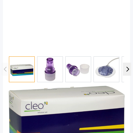
View larger image
View larger image
View larger image
View large
Cleo
Cleo 90 6 mm / 80 cm - Katheter mit
Teflonkanüle / 10 Stück
PZN: 11018954 / Diashop.de Kat.-Nr.
110474
sofort verfügbar