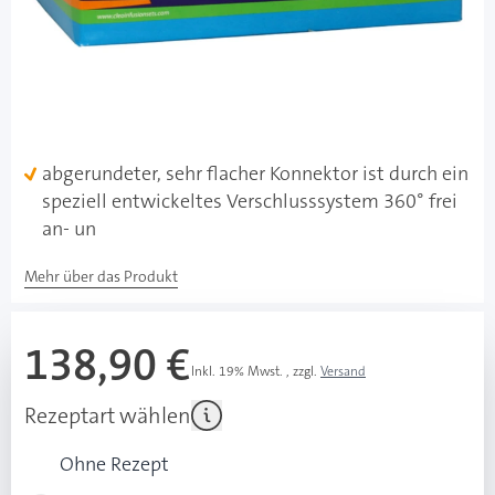
Lieferzeit 1-3 Werktage
Besonderheiten
Einführ-Geschwindigkeit auswählbar
hyperallergene Klebefläche, lässt die Haut atmen,
wasserabweisend, mit integrierter Abziehlasche
abgerundeter, sehr flacher Konnektor ist durch ein
speziell entwickeltes Verschlusssystem 360° frei
an- un
Mehr über das Produkt
138,90 €
Inkl. 19% Mwst.
,
zzgl.
Versand
Rezeptart wählen
Ohne Rezept