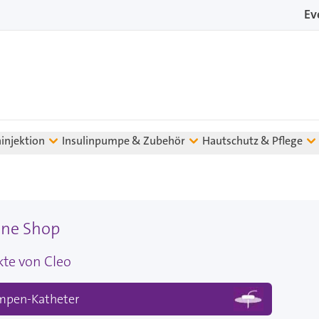
Ev
ninjektion
Insulinpumpe & Zubehör
Hautschutz & Pflege
ine Shop
kte von Cleo
mpen-Katheter