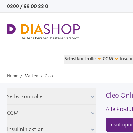
Direkt zum Inhalt
0800 / 99 00 88 0
Selbstkontrolle
CGM
Insuli
Home
/
Marken
/
Cleo
Cleo Onl
Selbstkontrolle
Alle Produ
CGM
Insulinpu
Insulininjektion