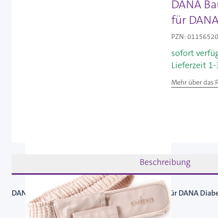
DANA Bau
für DANA
PZN: 01156520 
sofort verfü
Lieferzeit 1
Mehr über das 
Beschreibung
DANA Bauchtasche beige - Größe S (79-92 cm) für DANA Diab