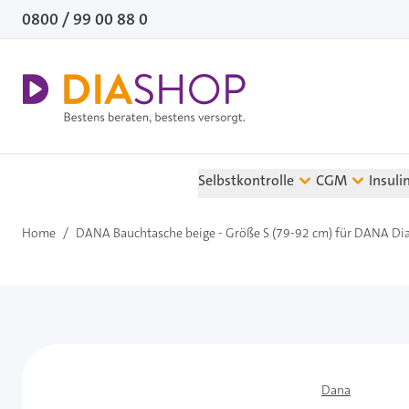
Direkt zum Inhalt
0800 / 99 00 88 0
Selbstkontrolle
CGM
Insuli
Home
/
DANA Bauchtasche beige - Größe S (79-92 cm) für DANA Dia
Dana