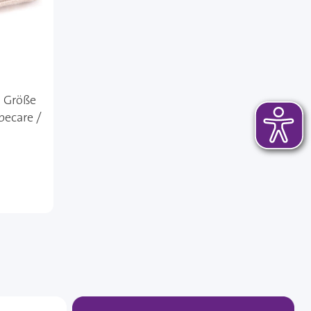
- Größe
becare /