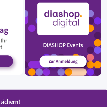
 sichern
!