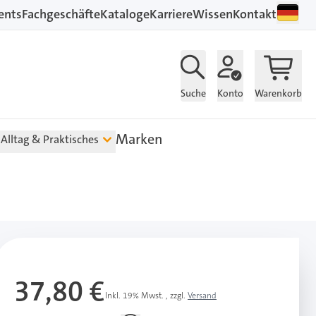
ents
Fachgeschäfte
Kataloge
Karriere
Wissen
Kontakt
Suche
Konto
Warenkorb
Marken
Alltag & Praktisches
37,80 €
Inkl. 19% Mwst.
,
zzgl.
Versand