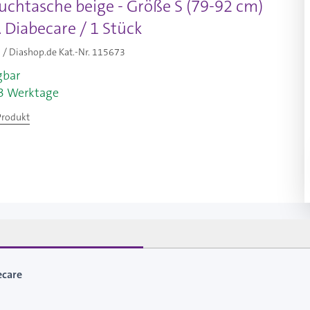
chtasche beige - Größe S (79-92 cm)
 Diabecare / 1 Stück
/ Diashop.de Kat.-Nr.
115673
gbar
-3 Werktage
Produkt
ecare