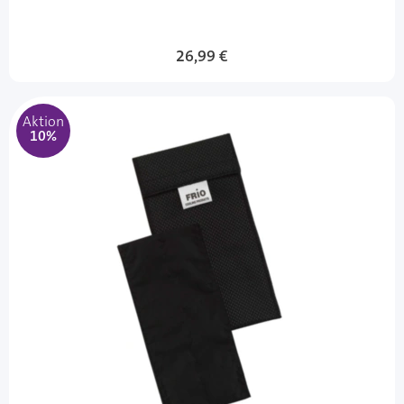
Sonderangebot
26,99 €
Aktion
10%