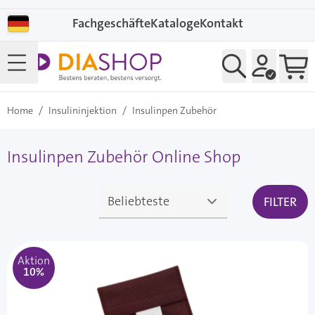
Direkt zum Inhalt
Fachgeschäfte
Kataloge
Kontakt
Home
/
Insulininjektion
/
Insulinpen Zubehör
Insulinpen Zubehör Online Shop
FILTER
Aktion
10%