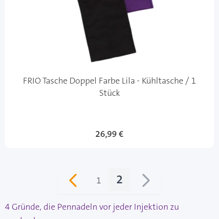
FRIO Tasche Doppel Farbe Lila - Kühltasche / 1
Stück
Sonderangebot
26,99 €
2
1
Seite
Sie lesen gerade Sei
4 Gründe, die Pennadeln vor jeder Injektion zu