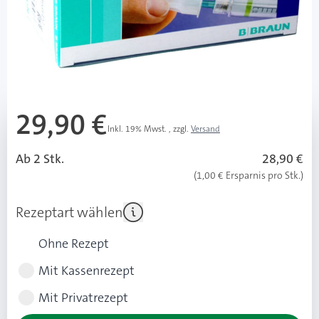
Silikonbeschichtung
kaum wahrnehmbarer Einstich
Mehr über das Produkt
29,90 €
Inkl. 19% Mwst.
,
zzgl.
Versand
Ab 2 Stk.
28,90 €
(1,00 € Ersparnis pro Stk.)
Rezeptart wählen
Ohne Rezept
Mit Kassenrezept
Mit Privatrezept