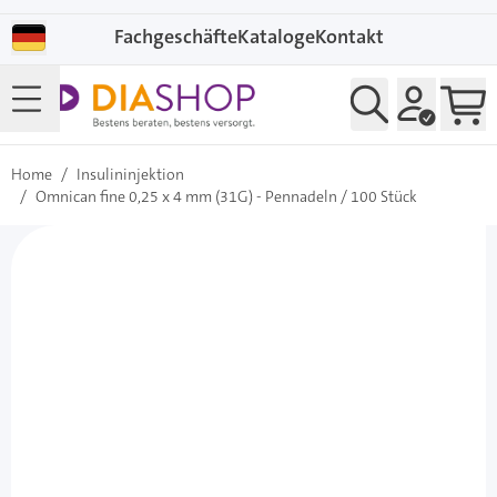
Direkt zum Inhalt
Fachgeschäfte
Kataloge
Kontakt
Home
/
Insulininjektion
/
Omnican fine 0,25 x 4 mm (31G) - Pennadeln / 100 Stück