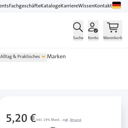
ents
Fachgeschäfte
Kataloge
Karriere
Wissen
Kontakt
Suche
Konto
Warenkorb
Marken
Alltag & Praktisches
5,20 €
Inkl. 19% Mwst.
,
zzgl.
Versand