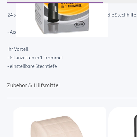
24 sterile Lanzetten Accu-Chek FastClix 30G für die Stechhilfe
- Accu-Chek FastClix
Ihr Vorteil:
- 6 Lanzetten in 1 Trommel
- einstellbare Stechtiefe
Zubehör & Hilfsmittel
Mit der Tabulatortaste können Sie durch die Element
Clicken, um das Karussell zu überspringen