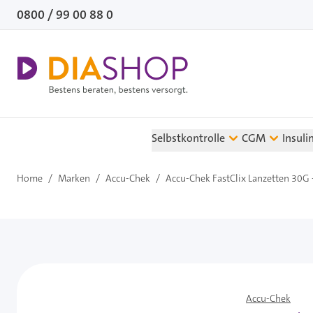
Direkt zum Inhalt
0800 / 99 00 88 0
Selbstkontrolle
CGM
Insuli
Home
/
Marken
/
Accu-Chek
/
Accu-Chek FastClix Lanzetten 30G -
Accu-Chek