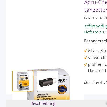
Accu-Chek
Lanzetten
PZN: 07234971 
sofort verfü
Lieferzeit 1
Besonderhei
6 Lanzett
Verwendun
problemlo
Hausmüll
View larger image
View larger image
Mehr über das 
Beschreibung