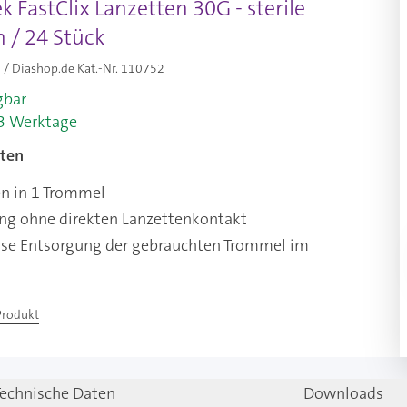
 FastClix Lanzetten 30G - sterile
 / 24 Stück
/ Diashop.de Kat.-Nr.
110752
gbar
-3 Werktage
ten
en in 1 Trommel
g ohne direkten Lanzettenkontakt
se Entsorgung der gebrauchten Trommel im
Produkt
Technische Daten
Downloads