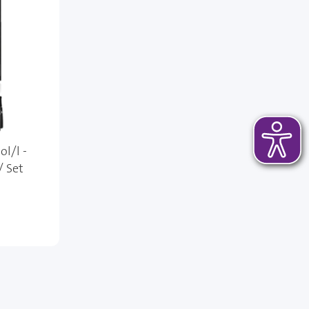
l/l -
/ Set