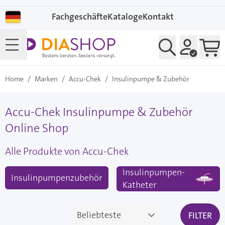
Direkt zum Inhalt
Fachgeschäfte
Kataloge
Kontakt
Home
/
Marken
/
Accu-Chek
/
Insulinpumpe & Zubehör
Accu-Chek Insulinpumpe & Zubehör
Online Shop
Alle Produkte von Accu-Chek
Insulinpumpen-
Insulinpumpenzubehör
Katheter
FILTER