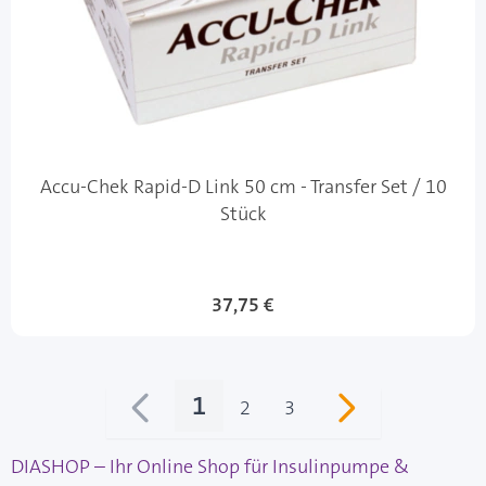
Accu-Chek Rapid-D Link 50 cm - Transfer Set / 10
Stück
37,75 €
1
2
3
Sie lesen gerade Seite
Seite
Seite
DIASHOP – Ihr Online Shop für Insulinpumpe &