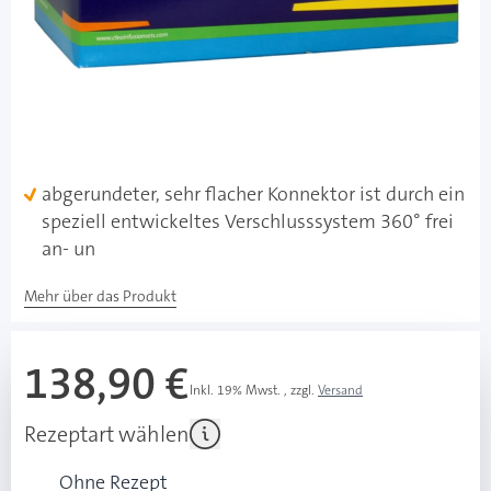
Lieferzeit 1-3 Werktage
Besonderheiten
Einführ-Geschwindigkeit auswählbar
hyperallergene Klebefläche, lässt die Haut atmen,
wasserabweisend, mit integrierter Abziehlasche
abgerundeter, sehr flacher Konnektor ist durch ein
speziell entwickeltes Verschlusssystem 360° frei
an- un
Mehr über das Produkt
138,90 €
Inkl. 19% Mwst.
,
zzgl.
Versand
Rezeptart wählen
Ohne Rezept