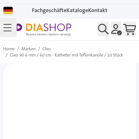
Direkt zum Inhalt
Fachgeschäfte
Kataloge
Kontakt
Home
/
Marken
/
Cleo
/
Cleo 90 6 mm / 60 cm - Katheter mit Teflonkanüle / 10 Stück