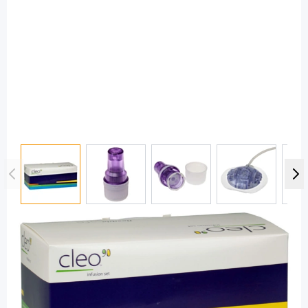
View larger image
View larger image
View larger image
View large
Cleo
Cleo 90 6 mm / 60 cm - Katheter mit
Teflonkanüle / 10 Stück
PZN: 11018871 / Diashop.de Kat.-Nr.
110473
sofort verfügbar