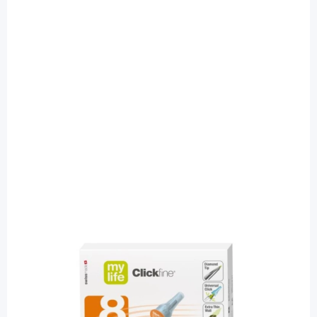
Clickfine
mylife Clickfine DiamondTip 0,25 x 8
mm (31G) - Pennadeln / 100 Stück
PZN: 05524156 / Diashop.de Kat.-Nr.
113250
sofort verfügbar
Lieferzeit 1-3 Werktage