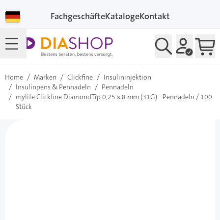
Direkt zum Inhalt
Fachgeschäfte
Kataloge
Kontakt
Home
/
Marken
/
Clickfine
/
Insulininjektion
/
Insulinpens & Pennadeln
/
Pennadeln
/
mylife Clickfine DiamondTip 0,25 x 8 mm (31G) - Pennadeln / 100
Stück