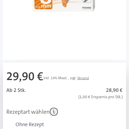
Besonderheiten
Passt auf alle gängigen Injektionspens (nicht nur
für Insulin, auch für andere Medikamente)
Hat den universellen Klick: Aufklicken statt
aufschrauben.
Ist sanft zur Haut: Ein Stich, den man kaum spürt.
Mehr über das Produkt
29,90 €
Inkl. 19% Mwst.
,
zzgl.
Versand
Ab 2 Stk.
28,90 €
(1,00 € Ersparnis pro Stk.)
Rezeptart wählen
Ohne Rezept