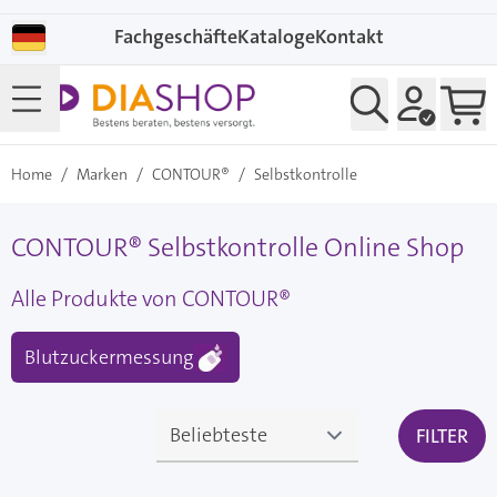
Direkt zum Inhalt
Fachgeschäfte
Kataloge
Kontakt
Home
/
Marken
/
CONTOUR®
/
Selbstkontrolle
CONTOUR® Selbstkontrolle Online Shop
Alle Produkte von CONTOUR®
Blutzuckermessung
FILTER