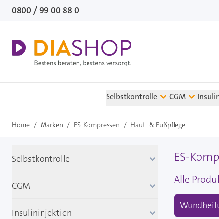
Direkt zum Inhalt
0800 / 99 00 88 0
Selbstkontrolle
CGM
Insuli
Home
/
Marken
/
ES-Kompressen
/
Haut- & Fußpflege
ES-Kompr
Selbstkontrolle
Alle Prod
CGM
Wundheil
Insulininjektion