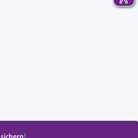
 sichern
!