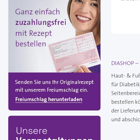
DIASHOP – I
Haut- & Fuß
für Diabeti
Seitenberei
bestellen k
der Lieferu
und abschi