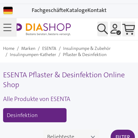
Direkt zum Inhalt
Fachgeschäfte
Kataloge
Kontakt
Home
/
Marken
/
ESENTA
/
Insulinpumpe & Zubehör
/
Insulinpumpen-Katheter
/
Pflaster & Desinfektion
ESENTA Pflaster & Desinfektion Online
Shop
Alle Produkte von ESENTA
Desinfektion
FILTER