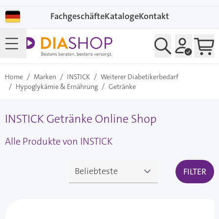
Direkt zum Inhalt
Fachgeschäfte
Kataloge
Kontakt
Home
/
Marken
/
INSTICK
/
Weiterer Diabetikerbedarf
/
Hypoglykämie & Ernährung
/
Getränke
INSTICK Getränke Online Shop
Alle Produkte von INSTICK
FILTER