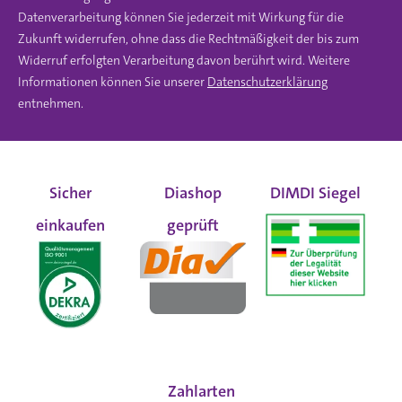
Datenverarbeitung können Sie jederzeit mit Wirkung für die
Zukunft widerrufen, ohne dass die Rechtmäßigkeit der bis zum
Widerruf erfolgten Verarbeitung davon berührt wird. Weitere
Informationen können Sie unserer
Datenschutzerklärung
entnehmen.
Sicher
Diashop
DIMDI Siegel
einkaufen
geprüft
Zahlarten