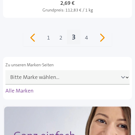
2,69 €
Grundpreis:
112,83 € / 1 kg
3
1
2
4
Seite
Seite
Sie lesen gerade Sei
Seite
Zu unseren Marken-Seiten
Alle Marken