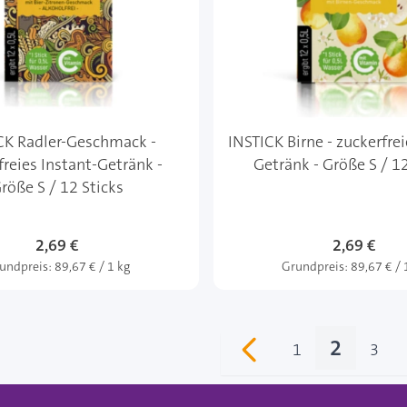
CK Radler-Geschmack -
INSTICK Birne - zuckerfrei
freies Instant-Getränk -
Getränk - Größe S / 12
röße S / 12 Sticks
2,69 €
2,69 €
undpreis:
89,67 € / 1 kg
Grundpreis:
89,67 € / 
2
1
3
Seite
Sie lese
Seite