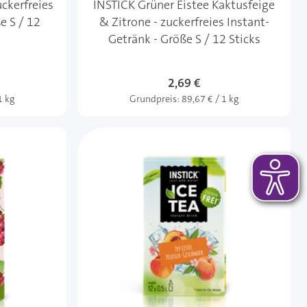
ckerfreies
INSTICK Grüner Eistee Kaktusfeige
e S / 12
& Zitrone - zuckerfreies Instant-
Getränk - Größe S / 12 Sticks
2,69 €
1 kg
Grundpreis:
89,67 € / 1 kg