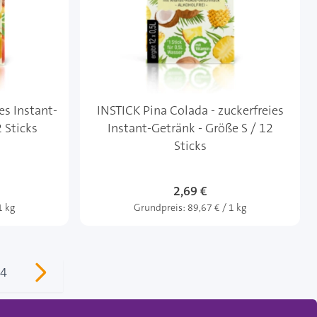
es Instant-
INSTICK Pina Colada - zuckerfreies
 Sticks
Instant-Getränk - Größe S / 12
Sticks
2,69 €
1 kg
Grundpreis:
89,67 € / 1 kg
4
n gerade Seite
Seite