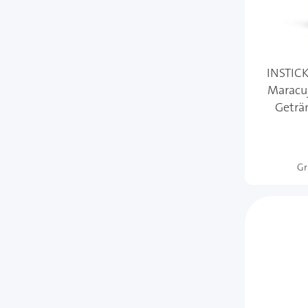
INSTICK
Maracuj
Geträn
Gr