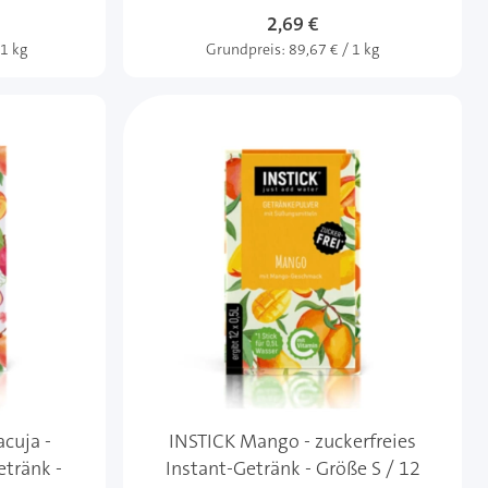
2,69 €
 1 kg
Grundpreis:
89,67 € / 1 kg
acuja -
INSTICK Mango - zuckerfreies
etränk -
Instant-Getränk - Größe S / 12