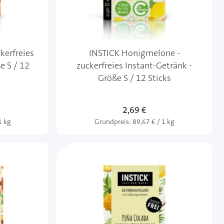
kerfreies
INSTICK Honigmelone -
e S / 12
zuckerfreies Instant-Getränk -
Größe S / 12 Sticks
2,69 €
1 kg
Grundpreis:
89,67 € / 1 kg