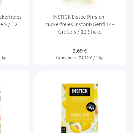
ckerfreies
INSTICK Eistee Pfirsich -
e S / 12
zuckerfreies Instant-Getränk -
Größe S / 12 Sticks
2,69 €
1 kg
Grundpreis:
74,72 € / 1 kg