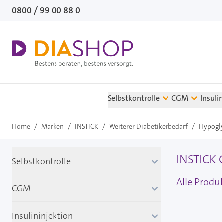
Direkt zum Inhalt
0800 / 99 00 88 0
Selbstkontrolle
CGM
Insuli
Home
/
Marken
/
INSTICK
/
Weiterer Diabetikerbedarf
/
Hypogl
INSTICK 
Selbstkontrolle
Alle Produ
CGM
Insulininjektion