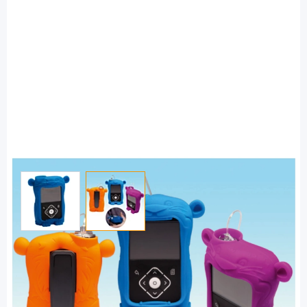
View larger image
View larger image
Medtronic
Lenny Silikon-Schutzhülle blau - für
MiniMed Insulinpumpen / 1 Stück