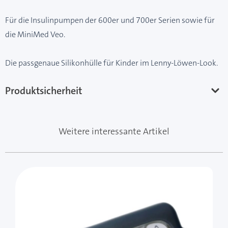
Für die Insulinpumpen der 600er und 700er Serien sowie für
die MiniMed Veo.
Die passgenaue Silikonhülle für Kinder im Lenny-Löwen-Look.
Produktsicherheit
Weitere interessante Artikel
Mit der Tabulatortaste können Sie durch die Elemente 
Clicken, um das Karussell zu überspringen
Clicken, um zur Karussell-Navigation zu gelangen