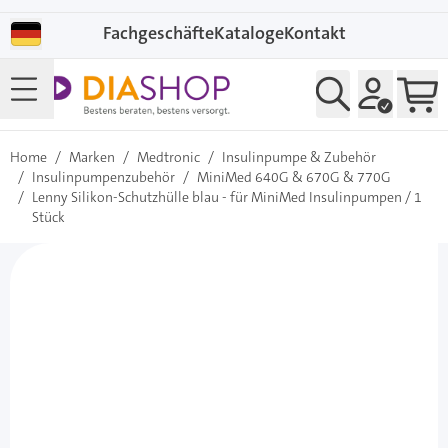
Direkt zum Inhalt
Fachgeschäfte
Kataloge
Kontakt
Home
/
Marken
/
Medtronic
/
Insulinpumpe & Zubehör
/
Insulinpumpenzubehör
/
MiniMed 640G & 670G & 770G
/
Lenny Silikon-Schutzhülle blau - für MiniMed Insulinpumpen / 1
Stück