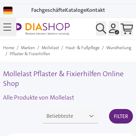
Direkt zum Inhalt
Fachgeschäfte
Kataloge
Kontakt
Home
/
Marken
/
Mollelast
/
Haut- & Fußpflege
/
Wundheilung
/
Pflaster & Fixierhilfen
Mollelast Pflaster & Fixierhilfen Online
Shop
Alle Produkte von Mollelast
FILTER