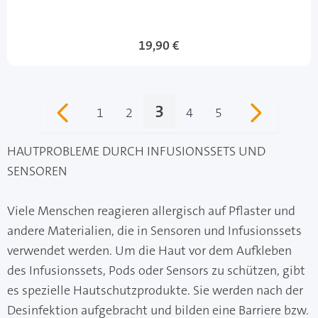
19,90 €
3
1
2
4
5
Seite
Seite
Sie lesen gerade Seite
Seite
Seite
HAUTPROBLEME DURCH INFUSIONSSETS UND
SENSOREN
Viele Menschen reagieren allergisch auf Pflaster und
andere Materialien, die in Sensoren und Infusionssets
verwendet werden. Um die Haut vor dem Aufkleben
des Infusionssets, Pods oder Sensors zu schützen, gibt
es spezielle Hautschutzprodukte. Sie werden nach der
Desinfektion aufgebracht und bilden eine Barriere bzw.