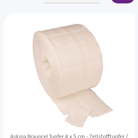
Askina Brauncel Tupfer 4 x 5 cm - Zellstofftupfer /