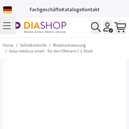
Direkt zum Inhalt
Fachgeschäfte
Kataloge
Kontakt
Home
/
Selbstkontrolle
/
Blutdruckmessung
/
boso medicus smart - für den Oberarm / 1 Stück