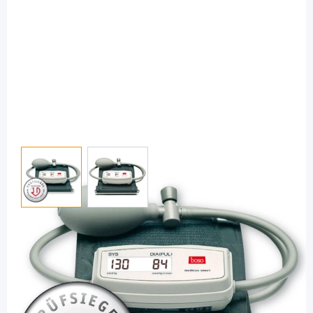
View larger image
View larger image
boso
boso medicus smart - für den Oberarm /
1 Stück
PZN: 03060729 / Diashop.de Kat.-Nr.
110212
Lieferzeit 3-7 Werktage