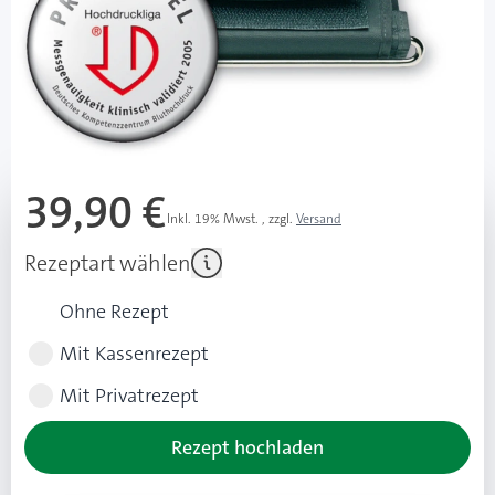
Besonderheiten
extra klein und extra leicht, ideal auf Reisen
Mehr über das Produkt
39,90 €
Inkl. 19% Mwst.
,
zzgl.
Versand
Rezeptart wählen
Ohne Rezept
Mit Kassenrezept
Mit Privatrezept
Rezept hochladen