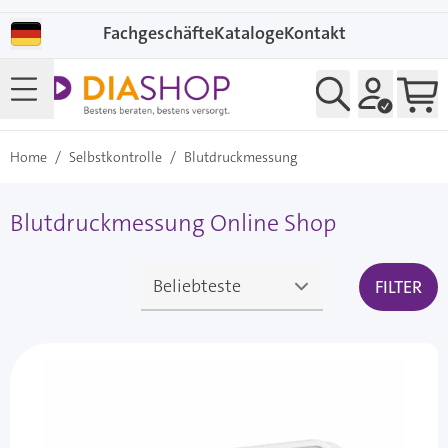
Direkt zum Inhalt
Fachgeschäfte
Kataloge
Kontakt
Home
/
Selbstkontrolle
/
Blutdruckmessung
Blutdruckmessung Online Shop
FILTER