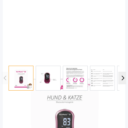
View larger image
View larger image
View larger image
View large
VetMate
VetMate PLUS Blutzuckermessgerät
mmol/l - Hund & Katze / 1 Stück
PZN: 13971573 / Diashop.de Kat.-Nr.
115571