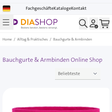
Direkt zum Inhalt
Fachgeschäfte
Kataloge
Kontakt
Home
/
Alltag & Praktisches
/
Bauchgurte & Armbinden
Bauchgurte & Armbinden Online Shop