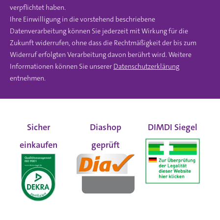
verpflichtet haben.
Ihre Einwilligung in die vorstehend beschriebene
Datenverarbeitung können Sie jederzeit mit Wirkung für die
Zukunft widerrufen, ohne dass die Rechtmäßigkeit der bis zum
Widerruf erfolgten Verarbeitung davon berührt wird. Weitere
Informationen können Sie unserer
Datenschutzerklärung
entnehmen.
Sicher
Diashop
DIMDI Siegel
einkaufen
geprüft