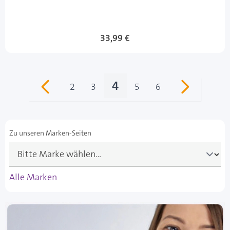
33,99 €
4
2
3
5
6
Seite
Seite
Sie lesen gerade Seite
Seite
Seite
Zu unseren Marken-Seiten
Alle Marken