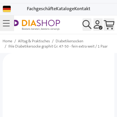
Direkt zum Inhalt
Fachgeschäfte
Kataloge
Kontakt
Home
/
Alltag & Praktisches
/
Diabetikersocken
/
Ihle Diabetikersocke graphit Gr. 47-50 - fein extra weit / 1 Paar