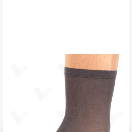
Ihle Strumpf
Ihle Diabetikersocke graphit Gr. 47-50 -
fein extra weit / 1 Paar
Diashop.de Kat.-Nr.
115611
Lieferzeit bis zu 3 Wochen
Mehr über das Produkt