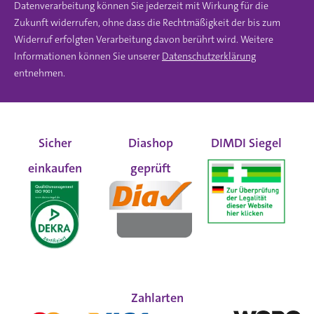
Datenverarbeitung können Sie jederzeit mit Wirkung für die
Zukunft widerrufen, ohne dass die Rechtmäßigkeit der bis zum
Widerruf erfolgten Verarbeitung davon berührt wird. Weitere
Informationen können Sie unserer
Datenschutzerklärung
entnehmen.
Sicher
Diashop
DIMDI Siegel
einkaufen
geprüft
Zahlarten