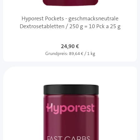
Hyporest Pockets - geschmacksneutrale
Dextrosetabletten / 250 g = 10 Pck a 25 g
24,90 €
Grundpreis:
89,64 € / 1 kg