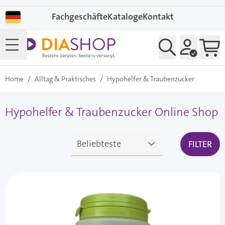
Direkt zum Inhalt
Fachgeschäfte
Kataloge
Kontakt
Home
/
Alltag & Praktisches
/
Hypohelfer & Traubenzucker
Hypohelfer & Traubenzucker Online Shop
FILTER