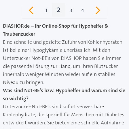
2
1
3
4
Seite
Sie lesen gerade Seite
Seite
Seite
DIASHOP.de – Ihr Online-Shop für Hypohelfer &
Traubenzucker
Eine schnelle und gezielte Zufuhr von Kohlenhydraten
ist bei einer Hypoglykämie unerlässlich. Mit den
Unterzucker Not-BE’s von DIASHOP haben Sie immer
die passende Lösung zur Hand, um Ihren Blutzucker
innerhalb weniger Minuten wieder auf ein stabiles
Niveau zu bringen.
Was sind Not-BE’s bzw. Hypohelfer und warum sind sie
so wichtig?
Unterzucker-Not-BE’s sind sofort verwertbare
Kohlenhydrate, die speziell für Menschen mit Diabetes
entwickelt wurden. Sie bieten eine schnelle Aufnahme