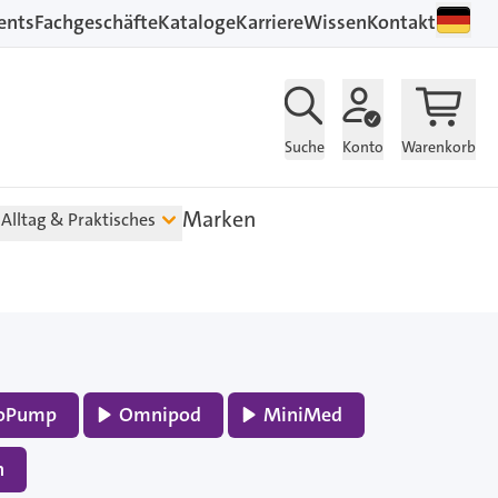
ents
Fachgeschäfte
Kataloge
Karriere
Wissen
Kontakt
Suche
Konto
Warenkorb
Marken
Alltag & Praktisches
soPump
Omnipod
MiniMed
n