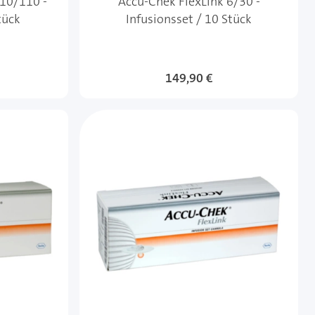
 10/110 -
Accu-Chek FlexLink 6/30 -
tück
Infusionsset / 10 Stück
149,90 €