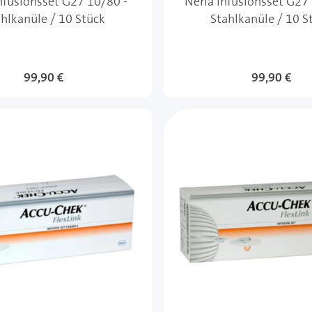
nfusionsset G27 10/80 -
Neria Infusionsset G27
hlkanüle / 10 Stück
Stahlkanüle / 10 S
99,90 €
99,90 €