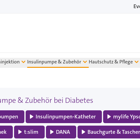
Ev
ninjektion
Insulinpumpe & Zubehör
Hautschutz & Pflege
umpe & Zubehör bei Diabetes
npumpen
Insulinpumpen-Katheter
mylife Yp
hek
t:slim
DANA
Bauchgurte & Tasche