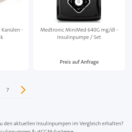
 Kanülen -
Medtronic MiniMed 640G mg/dl -
ck
Insulinpumpe / Set
Preis auf Anfrage
7
sen gerade Seite
ite
Seite
zu den aktuellen Insulinpumpen im Vergleich erhalten?
nsulinpumpen & rtCGM-Systeme