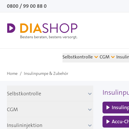
Direkt zum Inhalt
0800 / 99 00 88 0
Selbstkontrolle
CGM
Insuli
Home
/
Insulinpumpe & Zubehör
Insulinp
Selbstkontrolle
Insuli
CGM
Accu-C
Insulininjektion