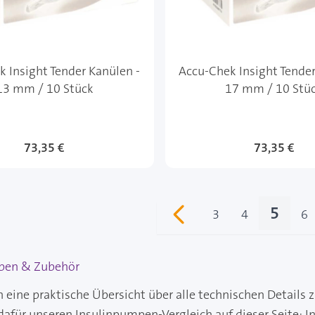
 Insight Tender Kanülen -
Accu-Chek Insight Tender
13 mm / 10 Stück
17 mm / 10 Stü
73,35 €
73,35 €
5
3
4
6
Seite
Seite
Sie le
Se
pen & Zubehör
 eine praktische Übersicht über alle technischen Details 
dafür unseren Insulinpumpen-Vergleich auf dieser Seite:
I