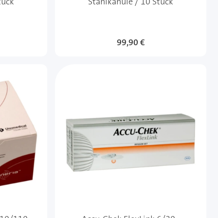
tück
Stahlkanüle / 10 Stück
99,90 €