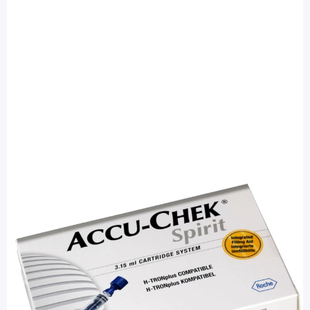
Accu-Chek
Accu-Chek 3,15 ml Ampullen System -
Insulin-Reservoir / 5 Stück
PZN: 02730263 / Diashop.de Kat.-Nr.
110552
sofort verfügbar
Lieferzeit 1-3 Werktage
Mehr über das Produkt