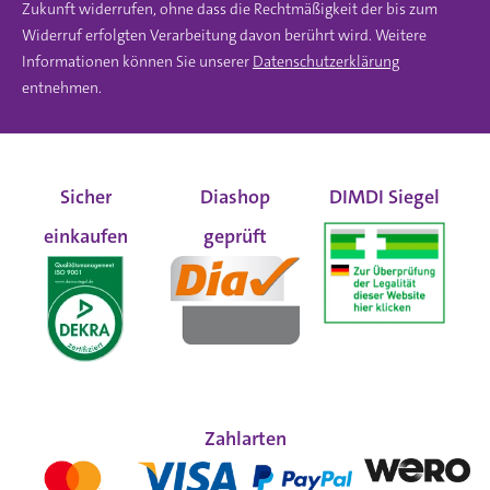
Zukunft widerrufen, ohne dass die Rechtmäßigkeit der bis zum
Widerruf erfolgten Verarbeitung davon berührt wird. Weitere
Informationen können Sie unserer
Datenschutzerklärung
entnehmen.
Sicher
Diashop
DIMDI Siegel
einkaufen
geprüft
Zahlarten