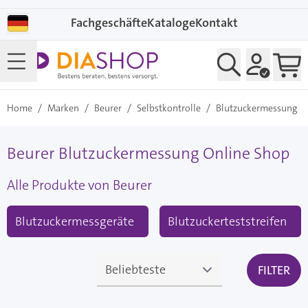
Direkt zum Inhalt
Fachgeschäfte
Kataloge
Kontakt
Home
/
Marken
/
Beurer
/
Selbstkontrolle
/
Blutzuckermessung
Beurer Blutzuckermessung Online Shop
Alle Produkte von Beurer
Blutzuckermessgeräte
Blutzuckerteststreifen
FILTER