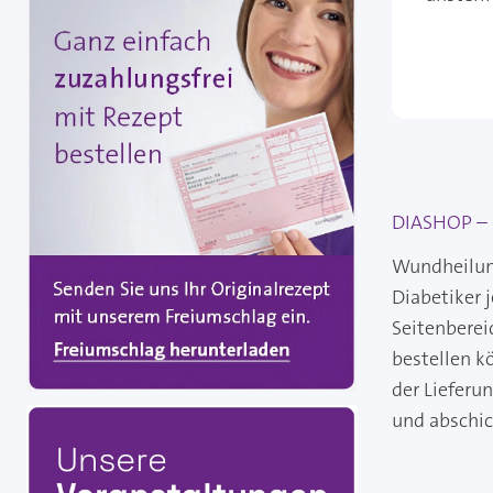
DIASHOP – 
Wundheilung
Diabetiker 
Seitenberei
bestellen k
der Lieferu
und abschi