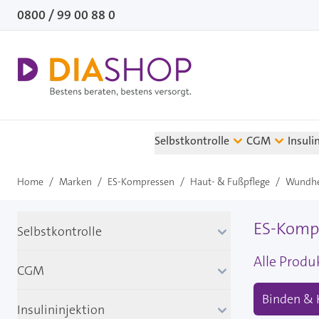
Direkt zum Inhalt
0800 / 99 00 88 0
Selbstkontrolle
CGM
Insuli
Home
/
Marken
/
ES-Kompressen
/
Haut- & Fußpflege
/
Wundhe
ES-Komp
Selbstkontrolle
Alle Prod
CGM
Binden &
Insulininjektion