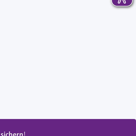
 sichern
!