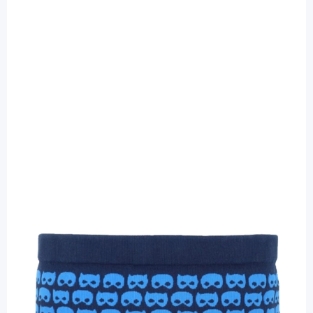
mellitus one
Junior Belly one Bauchgurt M 64 - 69 cm
Maske - für alle Pumpen / 1 Stück
PZN: 16537943 / Diashop.de Kat.-Nr.
114194
Lieferzeit bis zu 3 Wochen
Mehr über das Produkt