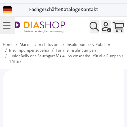
Direkt zum Inhalt
Fachgeschäfte
Kataloge
Kontakt
Home
/
Marken
/
mellitus one
/
Insulinpumpe & Zubehör
/
Insulinpumpenzubehör
/
Für alle Insulinpumpen
/
Junior Belly one Bauchgurt M 64 - 69 cm Maske - für alle Pumpen /
1 Stück