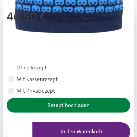
46,50 €
Inkl. 19% Mwst.
,
zzgl.
Versand
Ab 2 Stk.
41,90 €
(4,60 € Ersparnis pro Stk.)
Rezeptart wählen
Ohne Rezept
Mit Kassenrezept
Mit Privatrezept
Rezept hochladen
In den Warenkorb