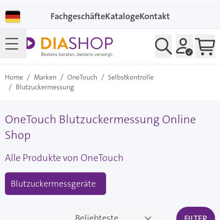
Direkt zum Inhalt
Fachgeschäfte
Kataloge
Kontakt
Home
/
Marken
/
OneTouch
/
Selbstkontrolle
/
Blutzuckermessung
OneTouch Blutzuckermessung Online
Shop
Alle Produkte von OneTouch
Blutzuckermessgeräte
FILTER