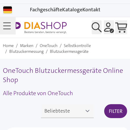
Direkt zum Inhalt
Fachgeschäfte
Kataloge
Kontakt
Home
/
Marken
/
OneTouch
/
Selbstkontrolle
/
Blutzuckermessung
/
Blutzuckermessgeräte
OneTouch Blutzuckermessgeräte Online
Shop
Alle Produkte von OneTouch
FILTER