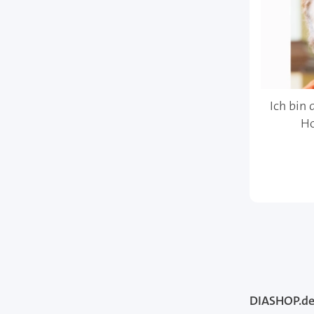
Ich bin 
Ho
DIASHOP.de 