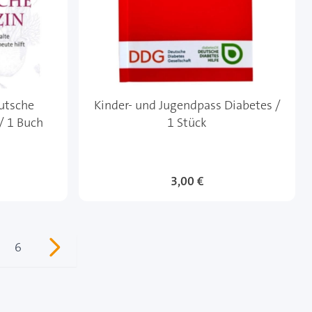
utsche
Kinder- und Jugendpass Diabetes /
/ 1 Buch
1 Stück
3,00 €
6
sen gerade Seite
ite
Seite