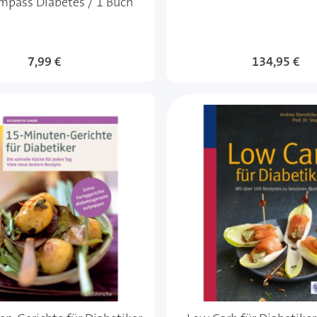
mpass Diabetes / 1 Buch
Sonderangebot
7,99 €
134,95 €