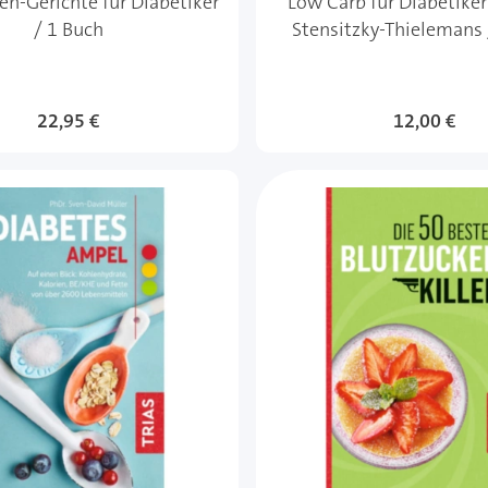
n-Gerichte für Diabetiker
Low Carb für Diabetiker
/ 1 Buch
Stensitzky-Thielemans 
22,95 €
12,00 €