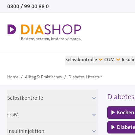
Direkt zum Inhalt
0800 / 99 00 88 0
Selbstkontrolle
CGM
Insuli
Home
/
Alltag & Praktisches
/
Diabetes-Literatur
Diabetes
Selbstkontrolle
Kochen 
CGM
Diabet
Insulininjektion