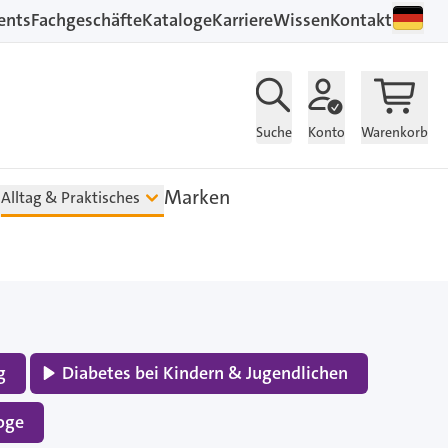
ents
Fachgeschäfte
Kataloge
Karriere
Wissen
Kontakt
Suche
Konto
Warenkorb
Marken
Alltag & Praktisches
g
Diabetes bei Kindern & Jugendlichen
oge