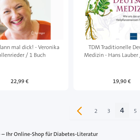
dann mal dick! - Veronika
TDM Traditionelle De
llenrieder / 1 Buch
Medizin - Hans Lauber 
22,99 €
19,90 €
4
2
3
5
Seite
Seite
Sie le
Se
– Ihr Online-Shop für Diabetes-Literatur