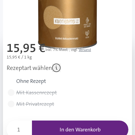
sofort verfügbar
Lieferzeit 1-3 Werktage
Mehr über das Produkt
15,95 €
Inkl. 7% Mwst.
,
zzgl.
Versand
15,95 € / 1 kg
Rezeptart wählen
Ohne Rezept
Mit Kassenrezept
Mit Privatrezept
In den Warenkorb