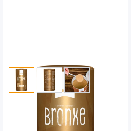
View larger image
View larger image
View larger image
Xucker
Xucker Bronxe - Die kalorienfreie
Rohrzuckeralternative / 1 kg Dose
Diashop.de Kat.-Nr.
114134