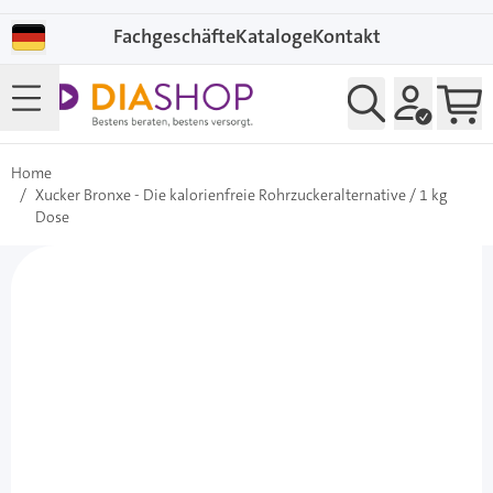
Direkt zum Inhalt
Fachgeschäfte
Kataloge
Kontakt
Home
/
Xucker Bronxe - Die kalorienfreie Rohrzuckeralternative / 1 kg
Dose