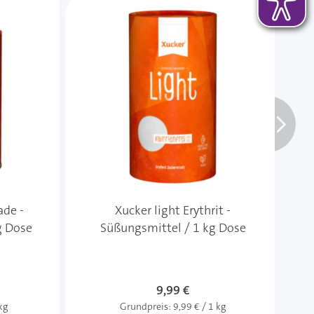
ade -
Xucker light Erythrit -
X
g Dose
Süßungsmittel / 1 kg Dose
9,99 €
kg
Grundpreis:
9,99 € / 1 kg