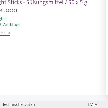
ght Sticks - Süßungsmittel / 50 x 5 g
-Nr.
112508
gbar
-3 Werktage
Produkt
Technische Daten
LMIV