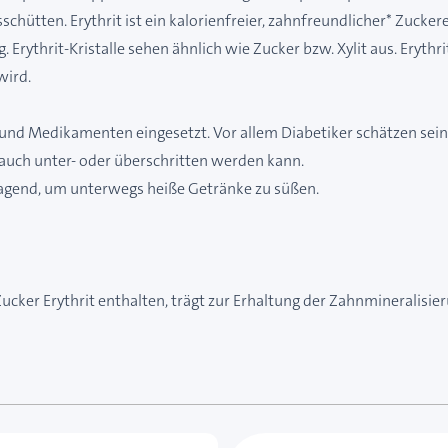
sschütten. Erythrit ist ein kalorienfreier, zahnfreundlicher* Zucker
thrit-Kristalle sehen ähnlich wie Zucker bzw. Xylit aus. Erythrit
wird.
n und Medikamenten eingesetzt. Vor allem Diabetiker schätzen sei
 auch unter- oder überschritten werden kann.
ragend, um unterwegs heiße Getränke zu süßen.
cker Erythrit enthalten, trägt zur Erhaltung der Zahnmineralisier
e des Karussells navigieren. Mit den Skip-Links können Sie