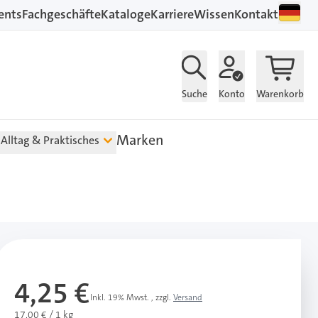
ents
Fachgeschäfte
Kataloge
Karriere
Wissen
Kontakt
Suche
Konto
Warenkorb
Marken
Alltag & Praktisches
4,25 €
Inkl. 19% Mwst.
,
zzgl.
Versand
17,00 € / 1 kg