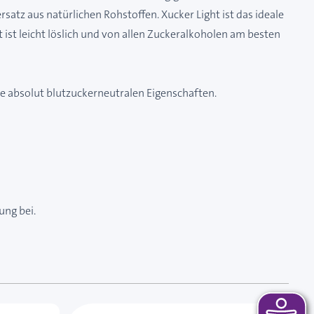
ersatz aus natürlichen Rohstoffen. Xucker Light ist das ideale
 ist leicht löslich und von allen Zuckeralkoholen am besten
ne absolut blutzuckerneutralen Eigenschaften.
ung bei.
 das Karussell überspringen oder direkt zur Karussellnavi