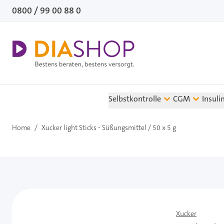
Direkt zum Inhalt
0800 / 99 00 88 0
Selbstkontrolle
CGM
Insuli
Home
/
Xucker light Sticks - Süßungsmittel / 50 x 5 g
Xucker