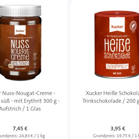
r Nuss-Nougat-Creme -
Xucker Heiße Schokol
süß - mit Erythrit 300 g -
Trinkschokolade / 200 
Aufstrich / 1 Glas
7,45 €
3,95 €
undpreis:
24,83 € / 1 kg
Grundpreis:
19,75 € / 1 