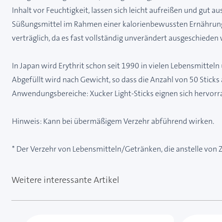
Inhalt vor Feuchtigkeit, lassen sich leicht aufreißen und gut au
Süßungsmittel im Rahmen einer kalorienbewussten Ernährung. Ery
verträglich, da es fast vollständig unverändert ausgeschieden 
In Japan wird Erythrit schon seit 1990 in vielen Lebensmittel
Abgefüllt wird nach Gewicht, so dass die Anzahl von 50 Sticks
Anwendungsbereiche: Xucker Light-Sticks eignen sich hervor
Hinweis: Kann bei übermäßigem Verzehr abführend wirken.
* Der Verzehr von Lebensmitteln/Getränken, die anstelle von Zu
Weitere interessante Artikel
Mit der Tabulatortaste können Sie durch die Element
Clicken, um das Karussell zu überspringen
Clicken, um zur Karussell-Navigation zu gelangen