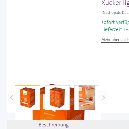
Xucker li
Diashop.de Kat.
sofort verfü
Lieferzeit 1
Mehr über das 
View larger image
View larger image
View larger image
Beschreibung