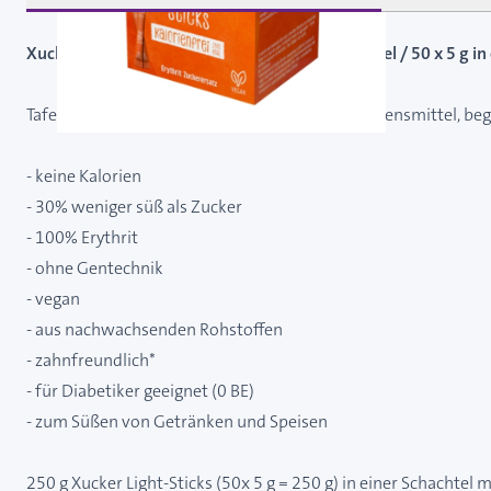
Xucker light Sticks - kalorienfreies Süßungsmittel / 50 x 5 g in
Tafelsüße auf der Grundlage von Erythrit für Lebensmittel, b
- keine Kalorien
- 30% weniger süß als Zucker
- 100% Erythrit
- ohne Gentechnik
- vegan
- aus nachwachsenden Rohstoffen
- zahnfreundlich*
- für Diabetiker geeignet (0 BE)
- zum Süßen von Getränken und Speisen
250 g Xucker Light-Sticks (50x 5 g = 250 g) in einer Schachte