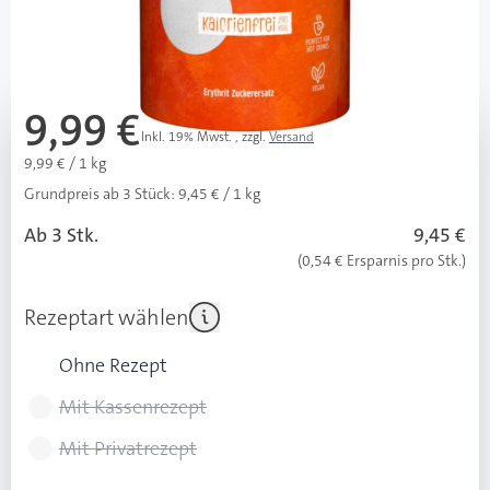
Lieferzeit 1-3 Werktage
Mehr über das Produkt
9,99 €
Inkl. 19% Mwst.
,
zzgl.
Versand
9,99 € / 1 kg
Grundpreis ab 3 Stück:
9,45 € / 1 kg
Ab 3 Stk.
9,45 €
(0,54 € Ersparnis pro Stk.)
Rezeptart wählen
Ohne Rezept
Mit Kassenrezept
Mit Privatrezept