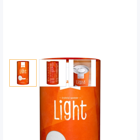
View larger image
View larger image
View larger image
Xucker
Xucker light Erythrit - Süßungsmittel / 1
kg Dose
Diashop.de Kat.-Nr.
111648
sofort verfügbar