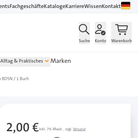
ents
Fachgeschäfte
Kataloge
Karriere
Wissen
Kontakt
Suche
Konto
Warenkorb
Marken
Alltag & Praktisches
en BDSN / 1 Buch
2,00 €
Inkl. 7% Mwst.
,
zzgl.
Versand