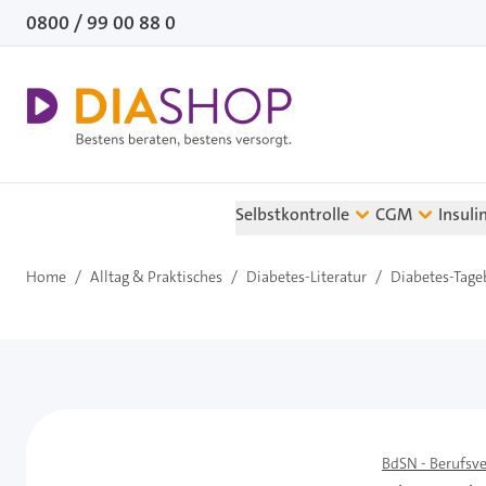
Direkt zum Inhalt
0800 / 99 00 88 0
Selbstkontrolle
CGM
Insuli
Home
/
Alltag & Praktisches
/
Diabetes-Literatur
/
Diabetes-Tage
BdSN - Berufsv