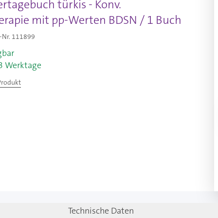
rtagebuch türkis - Konv.
herapie mit pp-Werten BDSN / 1 Buch
-Nr.
111899
gbar
-3 Werktage
Produkt
Technische Daten