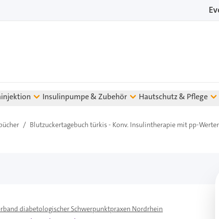
Ev
ninjektion
Insulinpumpe & Zubehör
Hautschutz & Pflege
bücher
/
Blutzuckertagebuch türkis - Konv. Insulintherapie mit pp-Wert
erband diabetologischer Schwerpunktpraxen Nordrhein