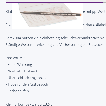
Blutzuckertagebuch türkis - Konv. Insulintherapie mit pp-Wer
Eigene Blutzuckertagebücher des BdSN - Berufsverband diab
Seit 2004 nutzen viele diabetologische Schwerpunktpraxen d
Ständige Weiterentwicklung und Verbesserung der Blutzucke
Ihre Vorteile:
- Keine Werbung
- Neutraler Einband
- Übersichtlich angeordnet
- Tipps für den Arztbesuch
- Rechenhilfen
Klein & kompakt: 9,5 x 13,5 cm