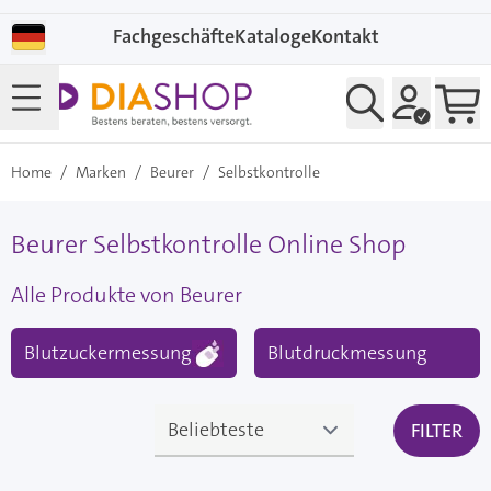
Direkt zum Inhalt
Fachgeschäfte
Kataloge
Kontakt
Home
/
Marken
/
Beurer
/
Selbstkontrolle
Beurer Selbstkontrolle Online Shop
Alle Produkte von Beurer
Blutzuckermessung
Blutdruckmessung
FILTER