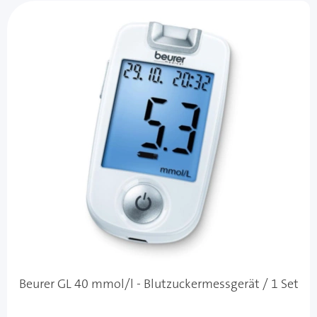
Beurer GL 40 mmol/l - Blutzuckermessgerät / 1 Set