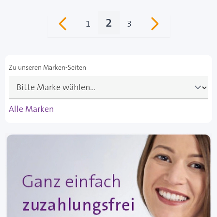
2
1
3
Seite
Sie lesen gerade Seite
Seite
Zu unseren Marken-Seiten
Alle Marken