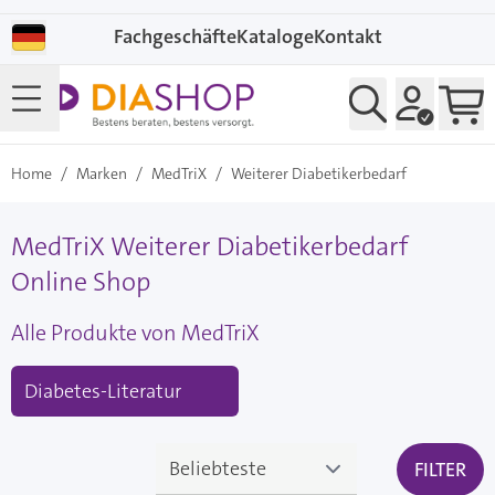
Direkt zum Inhalt
Fachgeschäfte
Kataloge
Kontakt
Home
/
Marken
/
MedTriX
/
Weiterer Diabetikerbedarf
MedTriX Weiterer Diabetikerbedarf
Online Shop
Alle Produkte von MedTriX
Diabetes-Literatur
FILTER