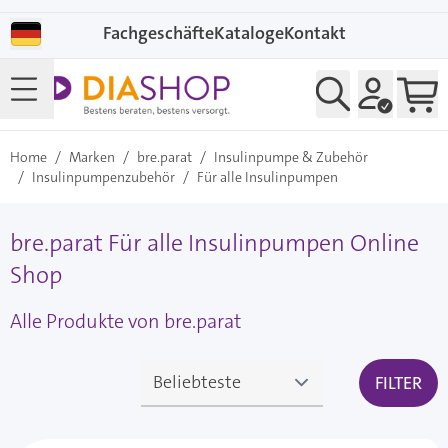
Direkt zum Inhalt
Fachgeschäfte
Kataloge
Kontakt
Home
/
Marken
/
bre.parat
/
Insulinpumpe & Zubehör
/
Insulinpumpenzubehör
/
Für alle Insulinpumpen
bre.parat Für alle Insulinpumpen Online
Shop
Alle Produkte von bre.parat
FILTER