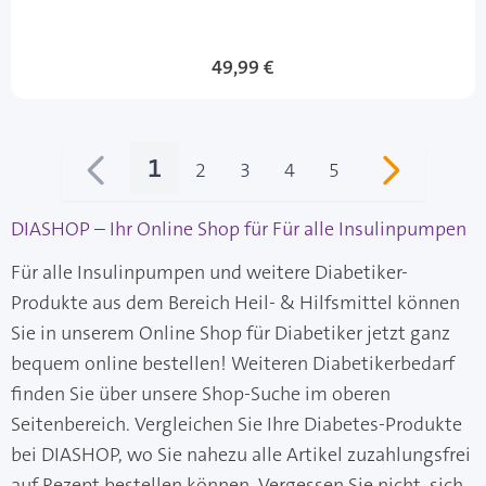
49,99 €
1
2
3
4
5
Sie lesen gerade Seite
Seite
Seite
Seite
Seite
DIASHOP – Ihr Online Shop für Für alle Insulinpumpen
Für alle Insulinpumpen und weitere Diabetiker-
Produkte aus dem Bereich Heil- & Hilfsmittel können
Sie in unserem Online Shop für Diabetiker jetzt ganz
bequem online bestellen! Weiteren Diabetikerbedarf
finden Sie über unsere Shop-Suche im oberen
Seitenbereich. Vergleichen Sie Ihre Diabetes-Produkte
bei DIASHOP, wo Sie nahezu alle Artikel zuzahlungsfrei
auf Rezept bestellen können. Vergessen Sie nicht, sich