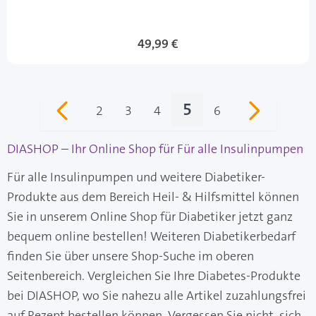
49,99 €
5
2
3
4
6
Seite
Seite
Seite
Sie lesen gerade S
Seite
DIASHOP – Ihr Online Shop für Für alle Insulinpumpen
Für alle Insulinpumpen und weitere Diabetiker-
Produkte aus dem Bereich Heil- & Hilfsmittel können
Sie in unserem Online Shop für Diabetiker jetzt ganz
bequem online bestellen! Weiteren Diabetikerbedarf
finden Sie über unsere Shop-Suche im oberen
Seitenbereich. Vergleichen Sie Ihre Diabetes-Produkte
bei DIASHOP, wo Sie nahezu alle Artikel zuzahlungsfrei
auf Rezept bestellen können. Vergessen Sie nicht, sich