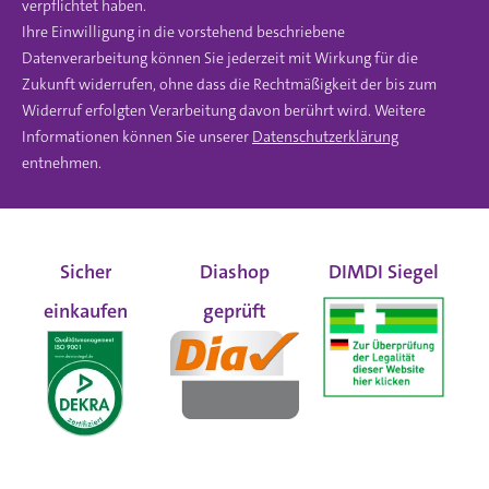
verpflichtet haben.
Ihre Einwilligung in die vorstehend beschriebene
Datenverarbeitung können Sie jederzeit mit Wirkung für die
Zukunft widerrufen, ohne dass die Rechtmäßigkeit der bis zum
Widerruf erfolgten Verarbeitung davon berührt wird. Weitere
Informationen können Sie unserer
Datenschutzerklärung
entnehmen.
Sicher
Diashop
DIMDI Siegel
einkaufen
geprüft