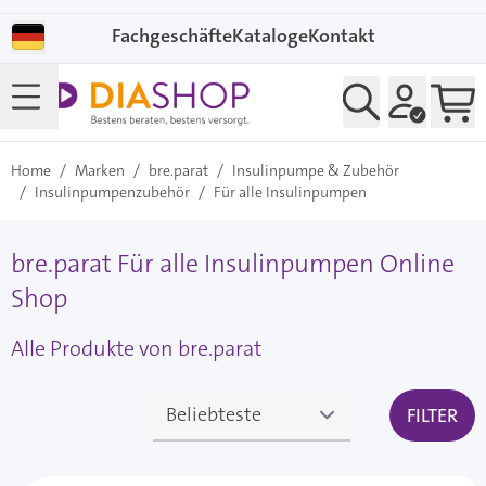
Direkt zum Inhalt
Fachgeschäfte
Kataloge
Kontakt
Home
/
Marken
/
bre.parat
/
Insulinpumpe & Zubehör
/
Insulinpumpenzubehör
/
Für alle Insulinpumpen
bre.parat Für alle Insulinpumpen Online
Shop
Alle Produkte von bre.parat
FILTER