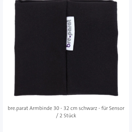
bre.parat Armbinde 30 - 32 cm schwarz - für Sensor
/ 2 Stück