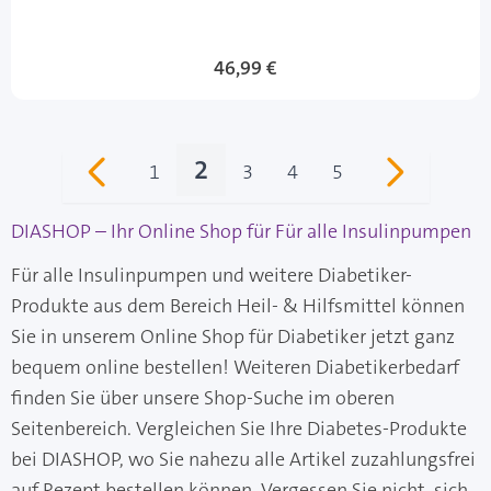
46,99 €
2
1
3
4
5
Seite
Sie lesen gerade Seite
Seite
Seite
Seite
DIASHOP – Ihr Online Shop für Für alle Insulinpumpen
Für alle Insulinpumpen und weitere Diabetiker-
Produkte aus dem Bereich Heil- & Hilfsmittel können
Sie in unserem Online Shop für Diabetiker jetzt ganz
bequem online bestellen! Weiteren Diabetikerbedarf
finden Sie über unsere Shop-Suche im oberen
Seitenbereich. Vergleichen Sie Ihre Diabetes-Produkte
bei DIASHOP, wo Sie nahezu alle Artikel zuzahlungsfrei
auf Rezept bestellen können. Vergessen Sie nicht, sich