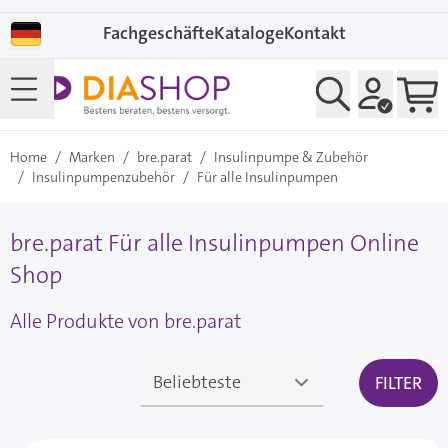
Direkt zum Inhalt
Fachgeschäfte
Kataloge
Kontakt
Home
/
Marken
/
bre.parat
/
Insulinpumpe & Zubehör
/
Insulinpumpenzubehör
/
Für alle Insulinpumpen
bre.parat Für alle Insulinpumpen Online
Shop
Alle Produkte von bre.parat
FILTER