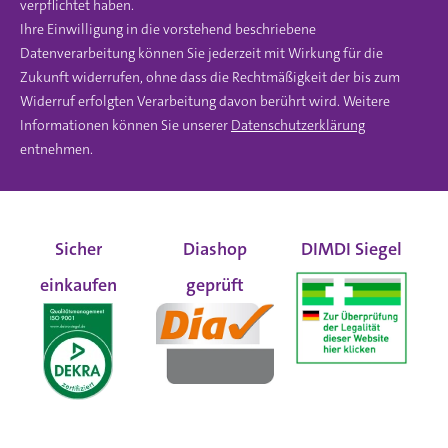
verpflichtet haben.
Ihre Einwilligung in die vorstehend beschriebene
Datenverarbeitung können Sie jederzeit mit Wirkung für die
Zukunft widerrufen, ohne dass die Rechtmäßigkeit der bis zum
Widerruf erfolgten Verarbeitung davon berührt wird. Weitere
Informationen können Sie unserer
Datenschutzerklärung
entnehmen.
Sicher
Diashop
DIMDI Siegel
einkaufen
geprüft